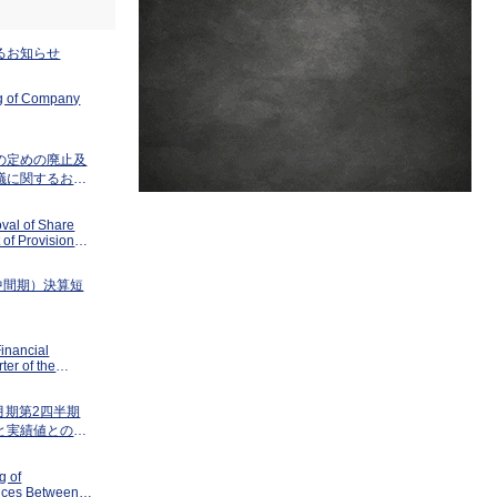
るお知らせ
ng of Company
の定めの廃止及
議に関するお知
val of Share
 of Provisions
ituting One
（中間期）決算短
inancial
ter of the
31, 2026
月期第2四半期
と実績値との差
の修正に関する
g of
ences Between