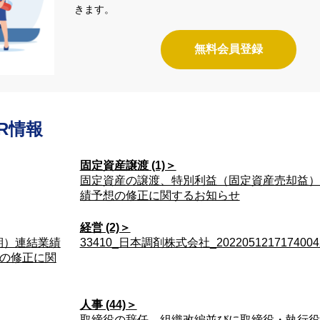
きます。
無料会員登録
R情報
固定資産譲渡 (1)＞
固定資産の譲渡、特別利益（固定資産売却益）
績予想の修正に関するお知らせ
経営 (2)＞
期）連結業績
33410_日本調剤株式会社_2022051217174004
の修正に関
人事 (44)＞
取締役の辞任、組織改編並びに取締役・執行役