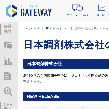
ホットワード分析
IRストレー
経営
トップページ
IRストレージ
日本調剤株式会社のIRストレー
動向
日本調剤株式会社
ホットワード分析
IRストレージ
日本調剤株式会社
調剤薬局の全国展開を中心に、ジェネリック医薬品の製
総研レポート・分析
事業を展開。
業界動向情報
NEW RELEASE
CRE