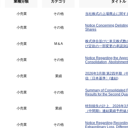
業種分類
カテゴリ
タイトル
小売業
その他
当社株式の上場廃止に関す
Notice Concerning Delisti
小売業
その他
Shares
株式併合並びに単元株式数
小売業
M＆A
び定款の一部変更の承認決
らせ
Notice Regarding the Appro
小売業
その他
Consolidation, Abolishment
for Number of Shares Const
Share Unit
2026年3月期 第2四半期
小売業
業績
信〔日本基準〕(連結)
Summary of Consolidated F
小売業
その他
Results for the Second Quar
Fiscal Year Ending March 
特別損失の計上、2026年3
小売業
業績
（中間期）連結業績予想値
異並びに通期連結業績予想
お知らせ
Notice Regarding Recordin
小売業
その他
Extraordinary Loss, Differ