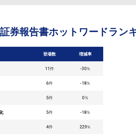
価証券報告書ホットワードラン
登場数
増減率
11
件
-30％
6
件
-18％
5
件
0％
化
5
件
-18％
4
件
229％