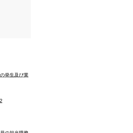
の発生及び業
2
員の担当職務