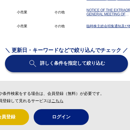
Earnings Forecast and Actu
Revision of Full-Year Forec
NOTICE OF THE EXTRAO
小売業
その他
GENERAL MEETING OF
SHAREHOLDERS
小売業
その他
臨時株主総会招集通知及び
＼ 更新日・キーワードなどで絞り込んでチェック ／
詳しく条件を指定して絞り込む
や条件検索をする場合は、会員登録（無料）が必要です。
員登録して見れるサービスは
こちら
会員登録
ログイン