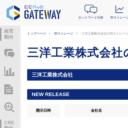
ホットワード分析
IRストレー
経営
トップページ
IRストレージ
三洋工業株式会社のIRストレー
動向
三洋工業株式会社
ホットワード分析
IRストレージ
三洋工業株式会社
総研レポート・分析
NEW RELEASE
業界動向情報
開示日時
会社名
CRE