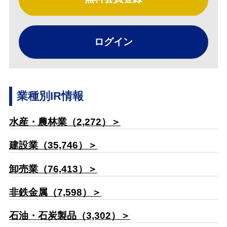
ログイン
業種別IR情報
水産・農林業（2,272）＞
建設業（35,746）＞
卸売業（76,413）＞
非鉄金属（7,598）＞
石油・石炭製品（3,302）＞