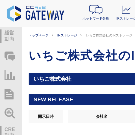
ホットワード分析
IRストレー
経営
トップページ
IRストレージ
いちご株式会社のIRストレージ
動向
いちご株式会社の
ホットワード分析
IRストレージ
いちご株式会社
総研レポート・分析
NEW RELEASE
業界動向情報
開示日時
会社名
CRE