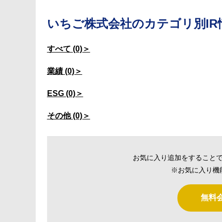
いちご株式会社の
カテゴリ別IR
すべて (0)＞
業績 (0)＞
ESG (0)＞
その他 (0)＞
お気に入り追加をすること
※お気に入り機
無料